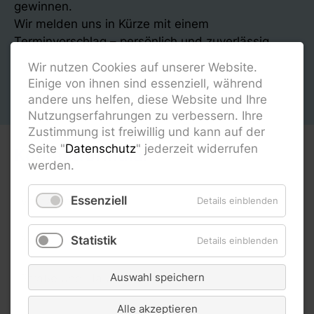
gewinnen.
Wir melden uns in Kürze mit einem
Terminvorschlag – persönlich und zuverlässig.
Wir nutzen Cookies auf unserer Website.
Einige von ihnen sind essenziell, während
andere uns helfen, diese Website und Ihre
Nutzungserfahrungen zu verbessern. Ihre
Zustimmung ist freiwillig und kann auf der
Seite "
Datenschutz
" jederzeit widerrufen
Kontaktformular
werden.
Essenziell
Details einblenden
Statistik
Details einblenden
Auswahl speichern
Alle akzeptieren