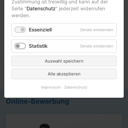
Zustimmung ist freiwillig und kann auf der
Seite "
Datenschutz
" jederzeit widerrufen
werden.
Verstärke unser Team!
Essenziell
Details einblenden
Dein Profil
Deine Aufgaben
Statistik
Details einblenden
Wir bieten
Auswahl speichern
Alle akzeptieren
Impressum
Datenschutz
Online-Bewerbung