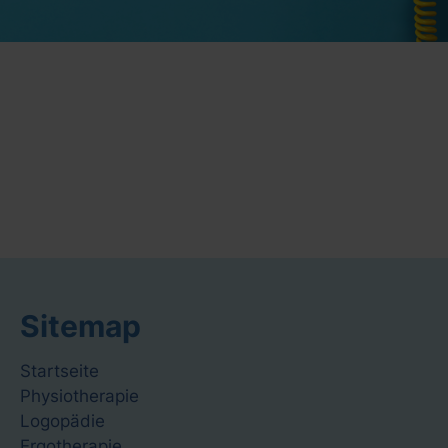
Sitemap
Navigation
Startseite
überspringen
Physiotherapie
Logopädie
Ergotherapie