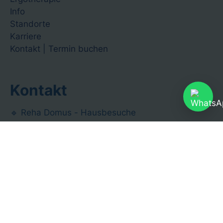
Info
Standorte
Karriere
Kontakt | Termin buchen
Kontakt
🔹 Reha Domus - Hausbesuche
🔹 Reha Domus - Online
🔹 Reha Domus - TherapieFinder
📞
0800-8800800
| ✉️
info@reha-domus.de