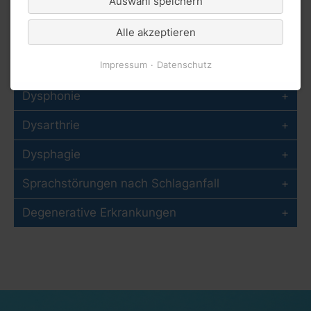
Auswahl speichern
Alle akzeptieren
Impressum
Datenschutz
Dysphonie
Dysarthrie
Dysphagie
Sprachstörungen nach Schlaganfall
Degenerative Erkrankungen