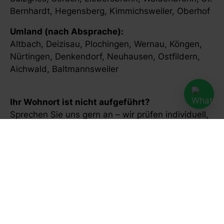
Bernhardt, Hegensberg, Kimmichsweiler, Oberhof
Umland (nach Absprache):
Altbach, Deizisau, Plochingen, Wernau, Köngen,
Nürtingen, Denkendorf, Neuhausen, Ostfildern,
Aichwald, Baltmannsweiler
Ihr Wohnort ist nicht aufgeführt?
Sprechen Sie uns gern an – wir prüfen individuell,
ob ein Hausbesuch bei Ihnen möglich ist.
✔️ Hausbesuche in ganz Esslingen und Umgebung
✔️ Mindestens 45 Minuten pro Behandlung
✔️ Feste Therapeut*innen für Ihre Betreuung
✔️ Kurzfristige Termine, wenn möglich
✔️ Persönlich, kompetent, zuverlässig
Reha Domus Esslingen – ganzheitliche Therapie,