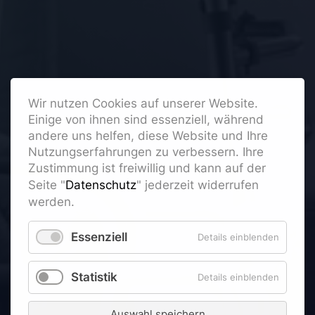
Wir nutzen Cookies auf unserer Website.
Einige von ihnen sind essenziell, während
andere uns helfen, diese Website und Ihre
Nutzungserfahrungen zu verbessern. Ihre
Zustimmung ist freiwillig und kann auf der
Seite "
Datenschutz
" jederzeit widerrufen
werden.
Essenziell
Details einblenden
Statistik
Details einblenden
Auswahl speichern