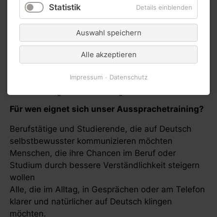
Berufskommunikation oder Präsentationen – Sie
Statistik
Details einblenden
trainieren genau das, was Sie brauchen.
Flexible Online-Termine: Unser Training passt
Auswahl speichern
sich Ihrem Zeitplan an – bequem von zuhause
oder unterwegs.
Alle akzeptieren
Persönliche Begleitung: Sie erhalten direktes
Impressum
Datenschutz
Feedback, klare Korrekturen und konkrete Tipps
für sofortige Verbesserungen.
Für wen eignet sich unser Aussprachetraining?
Berufstätige und Studierende, die auf Deutsch
selbstbewusster kommunizieren möchten
Menschen, die ihre Chancen im Beruf oder
Studium durch bessere Verständlichkeit steigern
wollen
Alle, die im Alltag, in Gesprächen oder am Telefon
klarer und natürlicher auf Deutsch klingen
möchten.